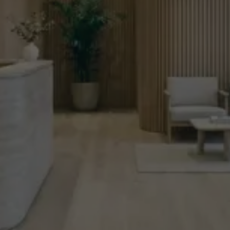
KẾ HOẠCH BẦU KHÔNG KHÍ TRỰC TIẾP
Kế hoạch đã sẵn
Âm thanh cho mọi không gian lâm
sàng
sàng
Phòng chờ
07:45
Dịu nhẹ, trấn an — giảm lo âu trước khi
khám
Phòng điều trị
09:00
Nhạc nền dịu nhẹ hỗ trợ sự tập trung
và thoải mái
Khu hồi phục
13:00
Các sáng tác ambient nhẹ nhàng, chữa
lành