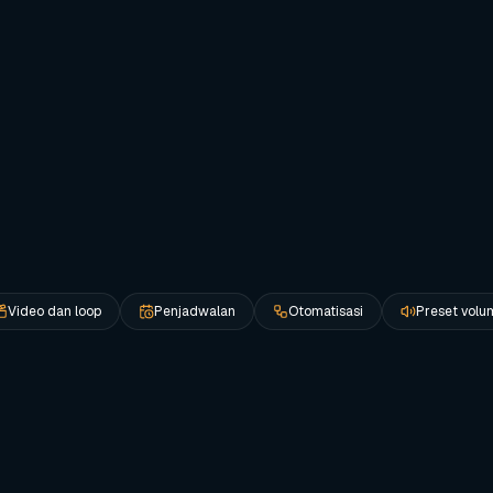
Pembagian waktu bergerak dari pembukaan hingga
Z
makan siang, makan malam, dan layanan larut malam
e
Visual menu, promosi, dan acara dapat mengikuti
P
rencana yang sama
k
Operator dapat meninjau, menyetujui, dan mengambil
alih perubahan
Video dan loop
Penjadwalan
Otomatisasi
Preset volu