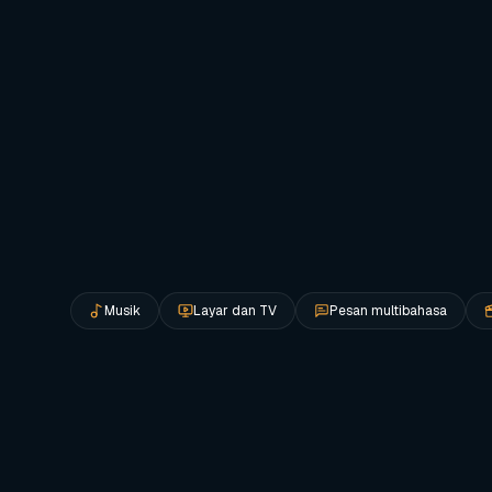
MENGAPA RESTORAN MEMILIH BMASIA
Dibuat untuk dioperasikan,
bukan sekadar dikagumi
sekali
Musik
Layar dan TV
Pesan multibahasa