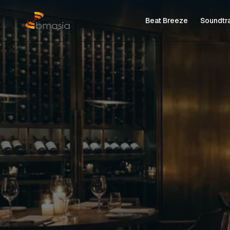
Lewati ke konten utama
Beat Breeze
Soundtr