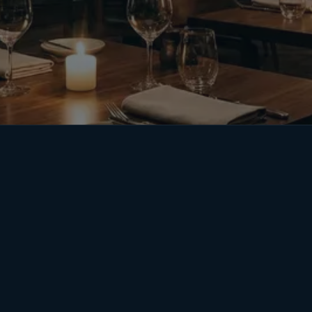
Musik
Layar dan TV
Pesan m