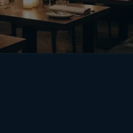
ultibahasa
Video dan loop
Penjadwalan