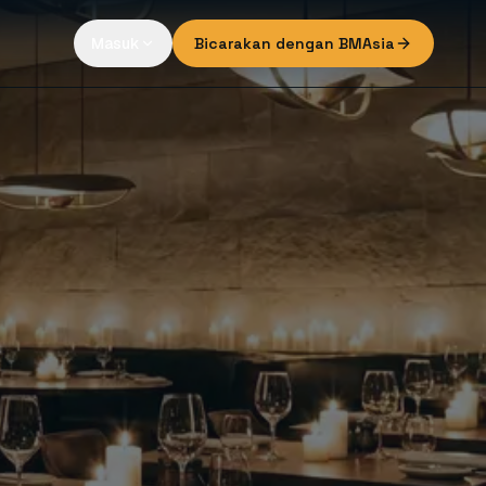
Masuk
Bicarakan dengan BMAsia
Rencana siap
 panggilan terakhir
asik — memperkaya pengalaman kuliner
if, santai — musik yang tidak mengganggu
osial — menciptakan suasana malam