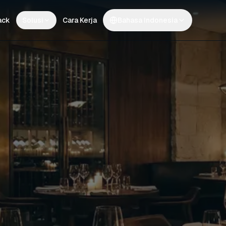
ack
Solusi
Cara Kerja
Bahasa Indonesia
RENCANA ATMOSFER LANGSUNG
Dari matahari terbit hingga
Fine Dining
07:00
Elegan, intim, kl
Casual Dining
11:45
Hangat, komunikat
Bar & Koktail
17:30
Canggih, jazzy, s