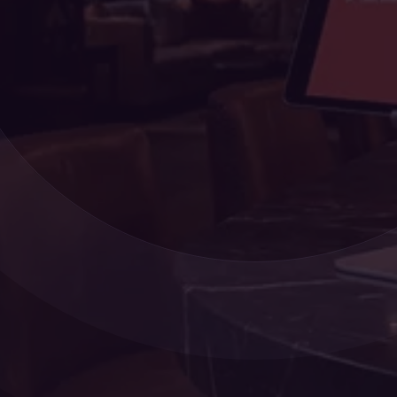
음악 방향 미리보기
상업용 카탈로그
저녁 방문객을 맞이하는 친
친숙한 아티스트, 비즈니스에 맞
숙한 음악
춘 제어